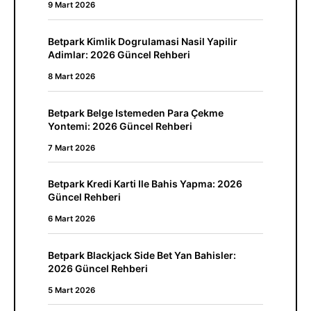
9 Mart 2026
Betpark Kimlik Dogrulamasi Nasil Yapilir
Adimlar: 2026 Güncel Rehberi
8 Mart 2026
Betpark Belge Istemeden Para Çekme
Yontemi: 2026 Güncel Rehberi
7 Mart 2026
Betpark Kredi Karti Ile Bahis Yapma: 2026
Güncel Rehberi
6 Mart 2026
Betpark Blackjack Side Bet Yan Bahisler:
2026 Güncel Rehberi
5 Mart 2026