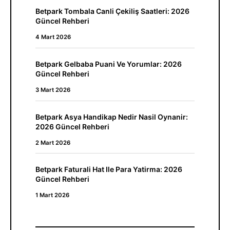
Betpark Tombala Canli Çekiliş Saatleri: 2026
Güncel Rehberi
4 Mart 2026
Betpark Gelbaba Puani Ve Yorumlar: 2026
Güncel Rehberi
3 Mart 2026
Betpark Asya Handikap Nedir Nasil Oynanir:
2026 Güncel Rehberi
2 Mart 2026
Betpark Faturali Hat Ile Para Yatirma: 2026
Güncel Rehberi
1 Mart 2026