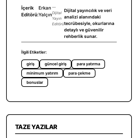
İçerik
Erkan
—
Dijital yayıncılık ve veri
Dijital
Editörü:
Yalçın
analizi alanındaki
Yayın
tecrübesiyle, okurlarına
Editörü
detaylı ve güvenilir
rehberlik sunar.
İlgili Etiketler:
giriş
güncel giriş
para yatırma
minimum yatırım
para çekme
bonuslar
TAZE YAZILAR