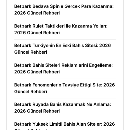
Betpark Bedava Spinle Gercek Para Kazanma:
2026 Güncel Rehberi
Betpark Rulet Taktikleri Ile Kazanma Yolları:
2026 Güncel Rehberi
Betpark Turkiyenin En Eski Bahis Sitesi: 2026
Güncel Rehberi
Betpark Bahis Siteleri Reklamlarini Engelleme:
2026 Güncel Rehberi
Betpark Fenomenlerin Tavsiye Ettigi Site: 2026
Güncel Rehberi
Betpark Ruyada Bahis Kazanmak Ne Anlama:
2026 Güncel Rehberi
Betpark Yuksek Limitli Bahis Alan Siteler: 2026