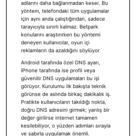
adlarını daha bağlanmadan keser. Bu
yöntem, telefondaki tüm uygulamalar
için aynı anda çalıştığından, sadece
tarayıcıyla sınırlı kalmaz. Betpark
konularını araştırırken bu yöntemi
deneyen kullanıcılar, oyun içi
reklamların da azaldığını söylüyor.
Android tarafında özel DNS ayarı,
iPhone tarafında ise profil veya
güvenilir DNS uygulamaları bu işi
görüyor. Kurulumu ilk bakışta teknik
görünse de aslında birkaç dakikalık iş.
Pratikte kullanıcıların takıldığı nokta,
doğru DNS adresini girmek; yanlış bir
değer girilirse internet tamamen
kesilebiliyor, o yüzden adımları sırayla
ve sabırla uygulamak önemli.