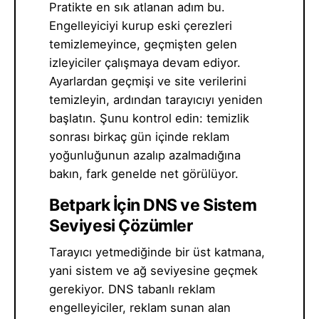
Pratikte en sık atlanan adım bu.
Engelleyiciyi kurup eski çerezleri
temizlemeyince, geçmişten gelen
izleyiciler çalışmaya devam ediyor.
Ayarlardan geçmişi ve site verilerini
temizleyin, ardından tarayıcıyı yeniden
başlatın. Şunu kontrol edin: temizlik
sonrası birkaç gün içinde reklam
yoğunluğunun azalıp azalmadığına
bakın, fark genelde net görülüyor.
Betpark İçin DNS ve Sistem
Seviyesi Çözümler
Tarayıcı yetmediğinde bir üst katmana,
yani sistem ve ağ seviyesine geçmek
gerekiyor. DNS tabanlı reklam
engelleyiciler, reklam sunan alan