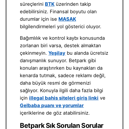
süreçlerini
BTK
üzerinden takip
edebilirsiniz. Finansal boyutu olan
durumlar için ise
MASAK
bilgilendirmeleri yol gösterici oluyor.
Bağımlılık ve kontrol kaybı konusunda
zorlanan biri varsa, destek almaktan
çekinmeyin.
Yeşilay
bu alanda ücretsiz
danışmanlık sunuyor. Betpark gibi
konuları araştırırken bu kaynakları da
kenarda tutmak, sadece reklamı değil,
daha büyük resmi de görmenizi
sağlıyor. Konuyla ilgili daha fazla bilgi
için
illegal bahis siteleri giriş linki
ve
Gelbaba puanı ve yorumlar
içeriklerine de göz atabilirsiniz.
Betpark Sık Sorulan Sorular