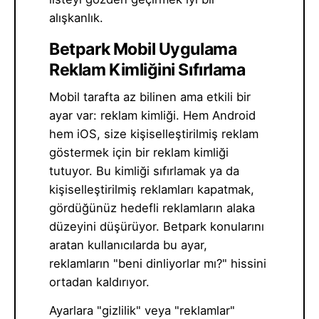
alışkanlık.
Betpark Mobil Uygulama
Reklam Kimliğini Sıfırlama
Mobil tarafta az bilinen ama etkili bir
ayar var: reklam kimliği. Hem Android
hem iOS, size kişiselleştirilmiş reklam
göstermek için bir reklam kimliği
tutuyor. Bu kimliği sıfırlamak ya da
kişiselleştirilmiş reklamları kapatmak,
gördüğünüz hedefli reklamların alaka
düzeyini düşürüyor. Betpark konularını
aratan kullanıcılarda bu ayar,
reklamların "beni dinliyorlar mı?" hissini
ortadan kaldırıyor.
Ayarlara "gizlilik" veya "reklamlar"