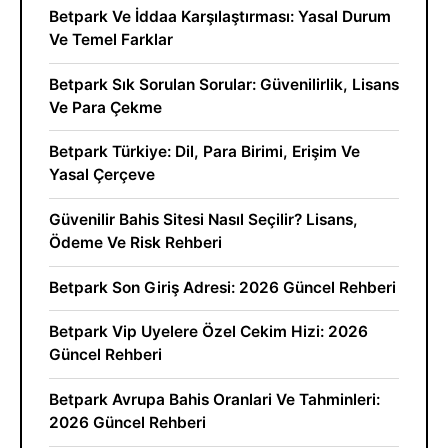
Betpark Ve İddaa Karşılaştırması: Yasal Durum
Ve Temel Farklar
Betpark Sık Sorulan Sorular: Güvenilirlik, Lisans
Ve Para Çekme
Betpark Türkiye: Dil, Para Birimi, Erişim Ve
Yasal Çerçeve
Güvenilir Bahis Sitesi Nasıl Seçilir? Lisans,
Ödeme Ve Risk Rehberi
Betpark Son Giriş Adresi: 2026 Güncel Rehberi
Betpark Vip Uyelere Özel Cekim Hizi: 2026
Güncel Rehberi
Betpark Avrupa Bahis Oranlari Ve Tahminleri:
2026 Güncel Rehberi