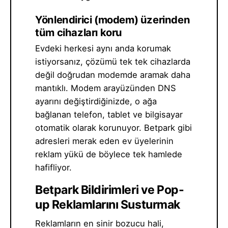
Yönlendirici (modem) üzerinden
tüm cihazları koru
Evdeki herkesi aynı anda korumak
istiyorsanız, çözümü tek tek cihazlarda
değil doğrudan modemde aramak daha
mantıklı. Modem arayüzünden DNS
ayarını değiştirdiğinizde, o ağa
bağlanan telefon, tablet ve bilgisayar
otomatik olarak korunuyor. Betpark gibi
adresleri merak eden ev üyelerinin
reklam yükü de böylece tek hamlede
hafifliyor.
Betpark Bildirimleri ve Pop-
up Reklamlarını Susturmak
Reklamların en sinir bozucu hali,