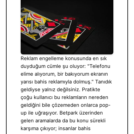
Reklam engelleme konusunda en sık
duyduğum cümle şu oluyor: "Telefonu
elime alıyorum, bir bakıyorum ekranın
yarısı bahis reklamıyla dolmuş." Tanıdık
geldiyse yalnız değilsiniz. Pratikte
çoğu kullanıcı bu reklamların nereden
geldiğini bile çözemeden onlarca pop-
up ile uğraşıyor. Betpark üzerinden
gelen aramalarda da bu konu sürekli
karşıma çıkıyor; insanlar bahis