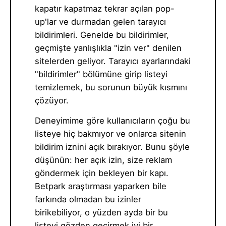
kapatır kapatmaz tekrar açılan pop-
up'lar ve durmadan gelen tarayıcı
bildirimleri. Genelde bu bildirimler,
geçmişte yanlışlıkla "izin ver" denilen
sitelerden geliyor. Tarayıcı ayarlarındaki
"bildirimler" bölümüne girip listeyi
temizlemek, bu sorunun büyük kısmını
çözüyor.
Deneyimime göre kullanıcıların çoğu bu
listeye hiç bakmıyor ve onlarca sitenin
bildirim iznini açık bırakıyor. Bunu şöyle
düşünün: her açık izin, size reklam
göndermek için bekleyen bir kapı.
Betpark araştırması yaparken bile
farkında olmadan bu izinler
birikebiliyor, o yüzden ayda bir bu
listeyi gözden geçirmek iyi bir