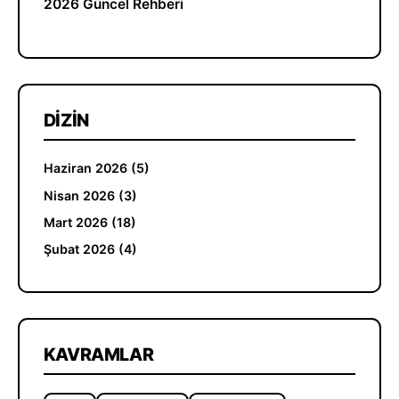
2026 Güncel Rehberi
DIZIN
Haziran 2026 (5)
Nisan 2026 (3)
Mart 2026 (18)
Şubat 2026 (4)
KAVRAMLAR