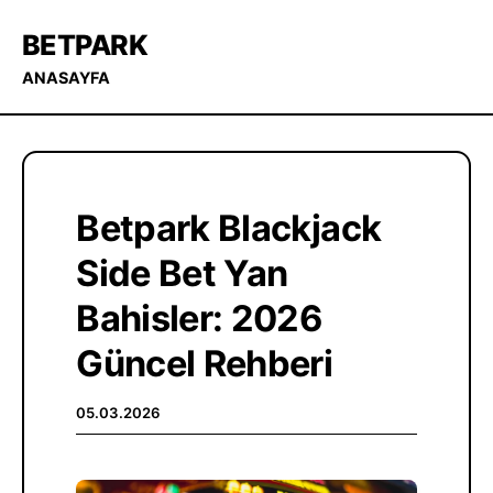
BETPARK
ANASAYFA
Betpark Blackjack
Side Bet Yan
Bahisler: 2026
Güncel Rehberi
05.03.2026