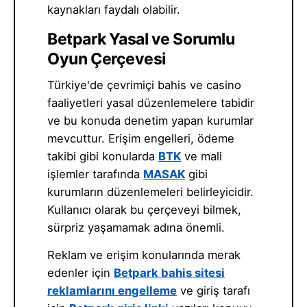
kaynakları faydalı olabilir.
Betpark Yasal ve Sorumlu
Oyun Çerçevesi
Türkiye'de çevrimiçi bahis ve casino
faaliyetleri yasal düzenlemelere tabidir
ve bu konuda denetim yapan kurumlar
mevcuttur. Erişim engelleri, ödeme
takibi gibi konularda
BTK
ve mali
işlemler tarafında
MASAK
gibi
kurumların düzenlemeleri belirleyicidir.
Kullanıcı olarak bu çerçeveyi bilmek,
sürpriz yaşamamak adına önemli.
Reklam ve erişim konularında merak
edenler için
Betpark bahis sitesi
reklamlarını engelleme
ve giriş tarafı