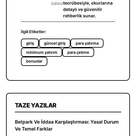
tecrübesiyle, okurlarına
Editörü
detaylı ve güvenilir
rehberlik sunar.
İlgili Etiketler:
giriş
güncel giriş
para yatırma
minimum yatırım
para çekme
bonuslar
TAZE YAZILAR
Betpark Ve İddaa Karşılaştırması: Yasal Durum
Ve Temel Farklar