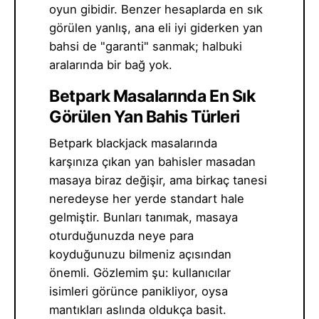
oyun gibidir. Benzer hesaplarda en sık
görülen yanlış, ana eli iyi giderken yan
bahsi de "garanti" sanmak; halbuki
aralarında bir bağ yok.
Betpark Masalarında En Sık
Görülen Yan Bahis Türleri
Betpark blackjack masalarında
karşınıza çıkan yan bahisler masadan
masaya biraz değişir, ama birkaç tanesi
neredeyse her yerde standart hale
gelmiştir. Bunları tanımak, masaya
oturduğunuzda neye para
koyduğunuzu bilmeniz açısından
önemli. Gözlemim şu: kullanıcılar
isimleri görünce panikliyor, oysa
mantıkları aslında oldukça basit.