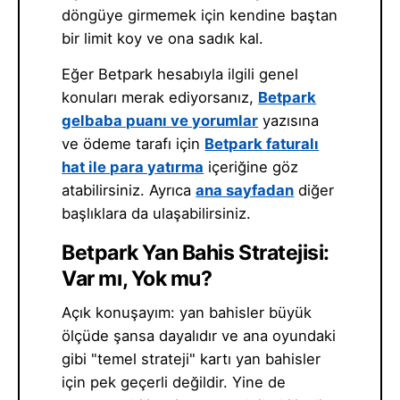
döngüye girmemek için kendine baştan
bir limit koy ve ona sadık kal.
Eğer Betpark hesabıyla ilgili genel
konuları merak ediyorsanız,
Betpark
gelbaba puanı ve yorumlar
yazısına
ve ödeme tarafı için
Betpark faturalı
hat ile para yatırma
içeriğine göz
atabilirsiniz. Ayrıca
ana sayfadan
diğer
başlıklara da ulaşabilirsiniz.
Betpark Yan Bahis Stratejisi:
Var mı, Yok mu?
Açık konuşayım: yan bahisler büyük
ölçüde şansa dayalıdır ve ana oyundaki
gibi "temel strateji" kartı yan bahisler
için pek geçerli değildir. Yine de