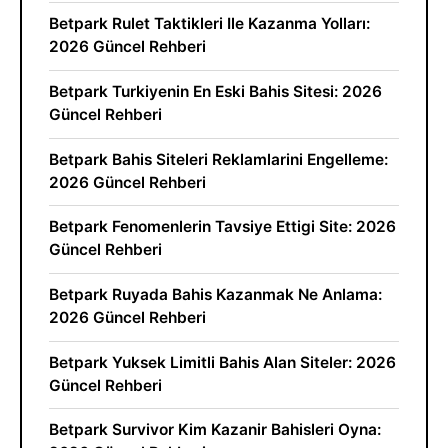
Betpark Rulet Taktikleri Ile Kazanma Yolları:
2026 Güncel Rehberi
Betpark Turkiyenin En Eski Bahis Sitesi: 2026
Güncel Rehberi
Betpark Bahis Siteleri Reklamlarini Engelleme:
2026 Güncel Rehberi
Betpark Fenomenlerin Tavsiye Ettigi Site: 2026
Güncel Rehberi
Betpark Ruyada Bahis Kazanmak Ne Anlama:
2026 Güncel Rehberi
Betpark Yuksek Limitli Bahis Alan Siteler: 2026
Güncel Rehberi
Betpark Survivor Kim Kazanir Bahisleri Oyna: