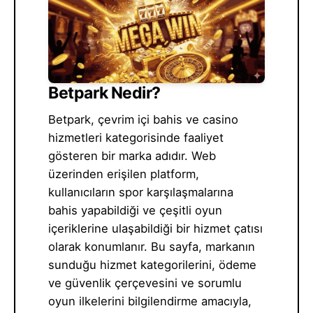
Betpark Nedir?
Betpark, çevrim içi bahis ve casino
hizmetleri kategorisinde faaliyet
gösteren bir marka adıdır. Web
üzerinden erişilen platform,
kullanıcıların spor karşılaşmalarına
bahis yapabildiği ve çeşitli oyun
içeriklerine ulaşabildiği bir hizmet çatısı
olarak konumlanır. Bu sayfa, markanın
sunduğu hizmet kategorilerini, ödeme
ve güvenlik çerçevesini ve sorumlu
oyun ilkelerini bilgilendirme amacıyla,