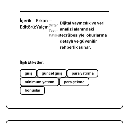
İçerik
Erkan
—
Dijital yayıncılık ve veri
Dijital
Editörü:
Yalçın
analizi alanındaki
Yayın
tecrübesiyle, okurlarına
Editörü
detaylı ve güvenilir
rehberlik sunar.
İlgili Etiketler:
giriş
güncel giriş
para yatırma
minimum yatırım
para çekme
bonuslar