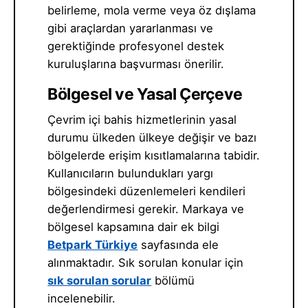
belirleme, mola verme veya öz dışlama
gibi araçlardan yararlanması ve
gerektiğinde profesyonel destek
kuruluşlarına başvurması önerilir.
Bölgesel ve Yasal Çerçeve
Çevrim içi bahis hizmetlerinin yasal
durumu ülkeden ülkeye değişir ve bazı
bölgelerde erişim kısıtlamalarına tabidir.
Kullanıcıların bulundukları yargı
bölgesindeki düzenlemeleri kendileri
değerlendirmesi gerekir. Markaya ve
bölgesel kapsamına dair ek bilgi
Betpark Türkiye
sayfasında ele
alınmaktadır. Sık sorulan konular için
sık sorulan sorular
bölümü
incelenebilir.