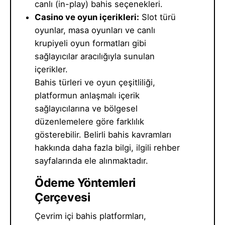
canlı (in-play) bahis seçenekleri.
Casino ve oyun içerikleri:
Slot türü
oyunlar, masa oyunları ve canlı
krupiyeli oyun formatları gibi
sağlayıcılar aracılığıyla sunulan
içerikler.
Bahis türleri ve oyun çeşitliliği,
platformun anlaşmalı içerik
sağlayıcılarına ve bölgesel
düzenlemelere göre farklılık
gösterebilir. Belirli bahis kavramları
hakkında daha fazla bilgi, ilgili rehber
sayfalarında ele alınmaktadır.
Ödeme Yöntemleri
Çerçevesi
Çevrim içi bahis platformları,