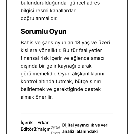
bulundurulduğunda, güncel adres
bilgisi resmi kanallardan
doğrulanmalıdır.
Sorumlu Oyun
Bahis ve şans oyunları 18 yaş ve üzeri
kişilere yöneliktir. Bu tür faaliyetler
finansal risk içerir ve eğlence amacı
dışında bir gelir kaynağı olarak
görülmemelidir. Oyun alışkanlıklarını
kontrol altında tutmak, bütçe sınırı
belirlemek ve gerektiğinde destek
almak önerilir.
İçerik
Erkan
—
Dijital yayıncılık ve veri
Dijital
Editörü:
Yalçın
analizi alanındaki
Yayın