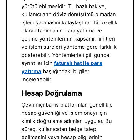
yürütülebilmesidir. TL bazlı bakiye,
kullanıcıların döviz dönüşümü olmadan
işlem yapmasını kolaylaştıran bir özellik
olarak tanımlanır. Para yatırma ve
çekme yöntemlerinin kapsamı, limitleri
ve işlem süreleri yönteme göre farklılık
gösterebilir. Yöntemlerle ilgili güncel
ayrıntılar için
faturalı hat ile para
yatırma
başlığındaki bilgiler
incelenebilir.
Hesap Doğrulama
Çevrimiçi bahis platformları genellikle
hesap güvenliği ve işlem onayı için
kimlik doğrulama adımları uygular. Bu
süreç, kullanıcıdan belge talep
edilmesini veya hesap bilgilerinin