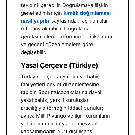
teyidini içerebilir. Doğrulamaya ilişkin
genel adımlar için
kimlik doğrulaması
nasıl yapılır
sayfasındaki açıklamalar
referans alınabilir. Doğrulama
gereksinimleri platformun politikalarına
ve geçerli düzenlemelere göre
değişebilir.
Yasal Çerçeve (Türkiye)
Türkiye'de şans oyunları ve bahis
faaliyetleri devlet düzenlemesine
tabidir. Spor müsabakalarına dayalı
yasal bahis, yetkili kuruluşlar
aracılığıyla (örneğin İddaa) sunulur;
ayrıca Milli Piyango ve ilgili kurumların
yetki alanındaki oyunlar mevzuat
kapsamındadır. Yurt dışı lisanslı