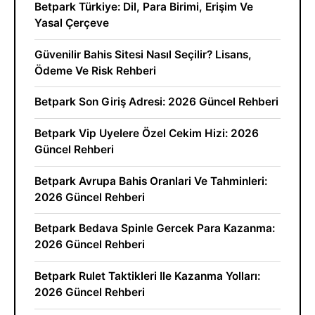
Betpark Türkiye: Dil, Para Birimi, Erişim Ve
Yasal Çerçeve
Güvenilir Bahis Sitesi Nasıl Seçilir? Lisans,
Ödeme Ve Risk Rehberi
Betpark Son Giriş Adresi: 2026 Güncel Rehberi
Betpark Vip Uyelere Özel Cekim Hizi: 2026
Güncel Rehberi
Betpark Avrupa Bahis Oranlari Ve Tahminleri:
2026 Güncel Rehberi
Betpark Bedava Spinle Gercek Para Kazanma:
2026 Güncel Rehberi
Betpark Rulet Taktikleri Ile Kazanma Yolları:
2026 Güncel Rehberi