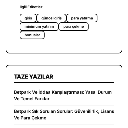
İlgili Etiketler:
giriş
güncel giriş
para yatırma
minimum yatırım
para çekme
bonuslar
TAZE YAZILAR
Betpark Ve İddaa Karşılaştırması: Yasal Durum
Ve Temel Farklar
Betpark Sık Sorulan Sorular: Güvenilirlik, Lisans
Ve Para Çekme