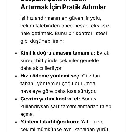
Artırmak İçin Pratik Adımlar
İşi hızlandırmanın en güvenilir yolu,
çekim talebinden önce hesabı eksiksiz
hale getirmek. Bunu bir kontrol listesi
gibi düşünebilirsin:
Kimlik doğrulamasını tamamla:
Evrak
süreci bittiğinde çekimler genelde
daha akıcı ilerliyor.
Hızlı ödeme yöntemi seç:
Cüzdan
tabanlı yöntemler çoğu durumda
havaleye göre daha kısa sürüyor.
Çevrim şartını kontrol et:
Bonus
kullandıysan şart tamamlanmadan talep
açma.
Yöntem tutarlılığını koru:
Yatırım ve
çekimi mümkünse aynı kanaldan yürüt.