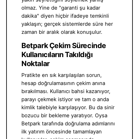
olmaz. Yine de "garanti şu kadar
dakika" diyen hiçbir ifadeye temkinli
yaklaşın; gerçek sistemlerde süre her
zaman bir aralık olarak konuşulur.
Betpark Çekim Sürecinde
Kullanıcıların Takıldığı
Noktalar
Pratikte en sık karşılaşılan sorun,
hesap doğrulamasının çekim anına
bırakılması. Kullanıcı bahsi kazanıyor,
parayı çekmek istiyor ve tam o anda
kimlik talebiyle karşılaşıyor. Bu da sinir
bozucu bir bekleme yaratıyor. Oysa
Betpark tarafında doğrulama adımlarını
ilk yatırım öncesinde tamamlayan