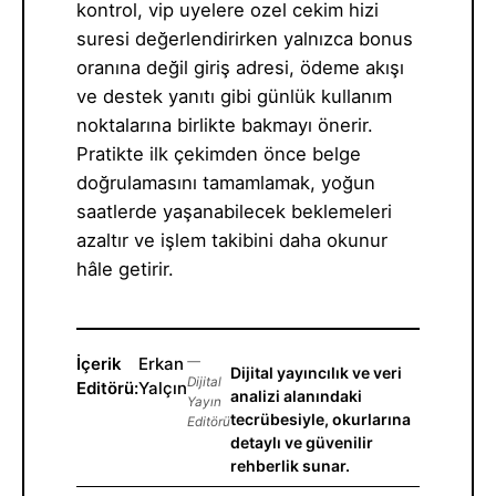
kontrol, vip uyelere ozel cekim hizi
suresi değerlendirirken yalnızca bonus
oranına değil giriş adresi, ödeme akışı
ve destek yanıtı gibi günlük kullanım
noktalarına birlikte bakmayı önerir.
Pratikte ilk çekimden önce belge
doğrulamasını tamamlamak, yoğun
saatlerde yaşanabilecek beklemeleri
azaltır ve işlem takibini daha okunur
hâle getirir.
İçerik
Erkan
—
Dijital yayıncılık ve veri
Dijital
Editörü:
Yalçın
analizi alanındaki
Yayın
tecrübesiyle, okurlarına
Editörü
detaylı ve güvenilir
rehberlik sunar.