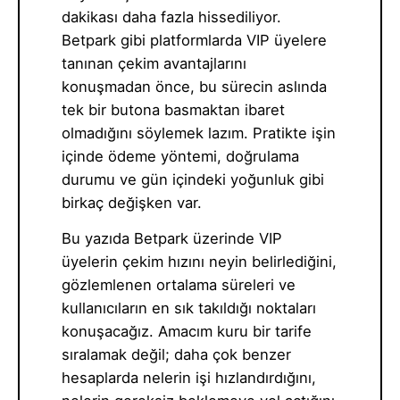
dakikası daha fazla hissediliyor.
Betpark gibi platformlarda VIP üyelere
tanınan çekim avantajlarını
konuşmadan önce, bu sürecin aslında
tek bir butona basmaktan ibaret
olmadığını söylemek lazım. Pratikte işin
içinde ödeme yöntemi, doğrulama
durumu ve gün içindeki yoğunluk gibi
birkaç değişken var.
Bu yazıda Betpark üzerinde VIP
üyelerin çekim hızını neyin belirlediğini,
gözlemlenen ortalama süreleri ve
kullanıcıların en sık takıldığı noktaları
konuşacağız. Amacım kuru bir tarife
sıralamak değil; daha çok benzer
hesaplarda nelerin işi hızlandırdığını,