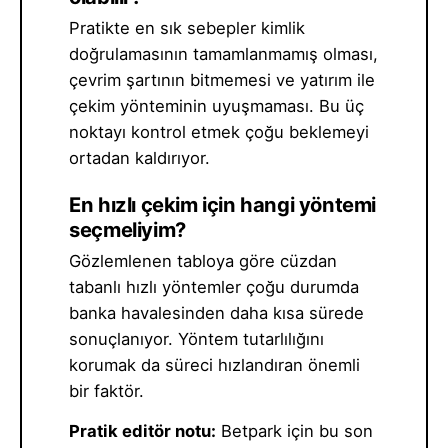
Pratikte en sık sebepler kimlik
doğrulamasının tamamlanmamış olması,
çevrim şartının bitmemesi ve yatırım ile
çekim yönteminin uyuşmaması. Bu üç
noktayı kontrol etmek çoğu beklemeyi
ortadan kaldırıyor.
En hızlı çekim için hangi yöntemi
seçmeliyim?
Gözlemlenen tabloya göre cüzdan
tabanlı hızlı yöntemler çoğu durumda
banka havalesinden daha kısa sürede
sonuçlanıyor. Yöntem tutarlılığını
korumak da süreci hızlandıran önemli
bir faktör.
Pratik editör notu:
Betpark için bu son