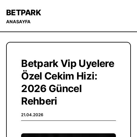
BETPARK
ANASAYFA
Betpark Vip Uyelere
Özel Cekim Hizi:
2026 Güncel
Rehberi
21.04.2026