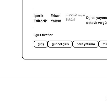
İçerik
Erkan
— Dijital Yayın
Dijital yayın
Editörü
Editörü:
Yalçın
detaylı ve gü
İlgili Etiketler:
giriş
güncel giriş
para yatırma
mi