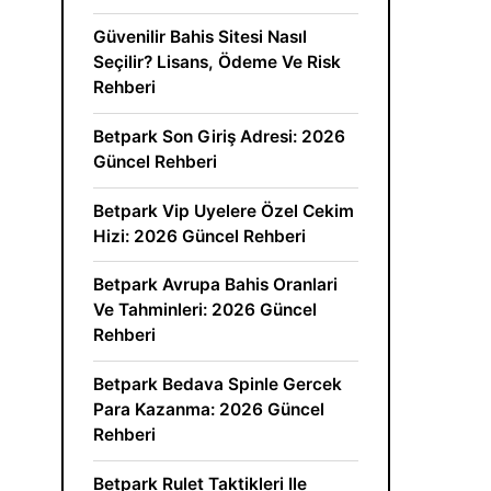
Güvenilir Bahis Sitesi Nasıl
Seçilir? Lisans, Ödeme Ve Risk
Rehberi
Betpark Son Giriş Adresi: 2026
Güncel Rehberi
Betpark Vip Uyelere Özel Cekim
Hizi: 2026 Güncel Rehberi
Betpark Avrupa Bahis Oranlari
Ve Tahminleri: 2026 Güncel
Rehberi
Betpark Bedava Spinle Gercek
Para Kazanma: 2026 Güncel
Rehberi
Betpark Rulet Taktikleri Ile