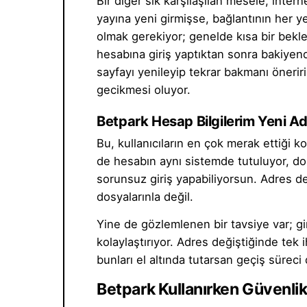
Bir diğer sık karşılaşılan mesele, intern
yayına yeni girmişse, bağlantının her ye
olmak gerekiyor; genelde kısa bir bekl
hesabına giriş yaptıktan sonra bakiyen
sayfayı yenileyip tekrar bakmanı öner
gecikmesi oluyor.
Betpark Hesap Bilgilerim Yeni A
Bu, kullanıcıların en çok merak ettiği k
de hesabın aynı sistemde tutuluyor, dola
sorunsuz giriş yapabiliyorsun. Adres değ
dosyalarınla değil.
Yine de gözlemlenen bir tavsiye var; giri
kolaylaştırıyor. Adres değiştiğinde tek i
bunları el altında tutarsan geçiş süreci
Betpark Kullanırken Güvenli