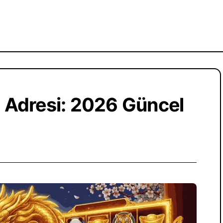
ş Adresi: 2026 Güncel