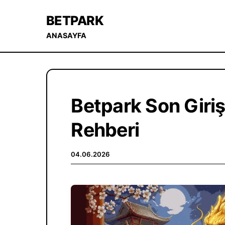
BETPARK
ANASAYFA
Betpark Son Giri
Rehberi
04.06.2026