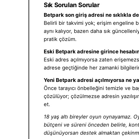
Sık Sorulan Sorular
Betpark son giriş adresi ne sıklıkla d
Belirli bir takvimi yok; erişim engeline 
aynı kalıyor, bazen daha sık güncelleni
pratik çözüm.
Eski Betpark adresine girince hesabı
Eski adres açılmıyorsa zaten erişemezs
adrese geçtiğinde her zamanki bilgilerin
Yeni Betpark adresi açılmıyorsa ne 
Önce tarayıcı önbelleğini temizle ve b
çözülüyor; çözülmezse adresin yazılışın
et.
18 yaş altı bireyler oyun oynayamaz. Oy
bütçeni ve süreni önceden belirle, kon
düşünüyorsan destek almaktan çekinm