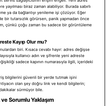
et servis sağlayıcısının erişim engeli. Yeni adres
re yayılması biraz zaman alabiliyor. Burada sabırlı
eme ya da bağlantıyı yenileme işi çözüyor. Eğer
de bir tutarsızlık görürsen, panik yapmadan önce
irim, çünkü çoğu zaman bu sadece bir görüntüleme
dreste Kayıp Olur mu?
onulardan biri. Kısaca cevabı hayır: adres değişse
yısıyla kullanıcı adın ve şifrenle yeni adreste
işikliği sadece kapının numarasıyla ilgili, içerideki
ş bilgilerini güvenli bir yerde tutmak işini
htiyacın olan şey doğru link ve kendi bilgilerin;
 dakikalar sürmüyor bile.
k ve Sorumlu Yaklaşım