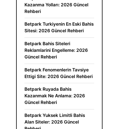
Kazanma Yolları: 2026 Güncel
Rehberi
Betpark Turkiyenin En Eski Bahis
Sitesi: 2026 Güncel Rehberi
Betpark Bahis Siteleri
Reklamlarini Engelleme: 2026
Güncel Rehberi
Betpark Fenomenlerin Tavsiye
Ettigi Site: 2026 Güncel Rehberi
Betpark Ruyada Bahis
Kazanmak Ne Anlama: 2026
Güncel Rehberi
Betpark Yuksek Limitli Bahis
Alan Siteler: 2026 Güncel
Rehberi