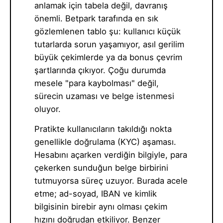
anlamak için tabela değil, davranış
önemli. Betpark tarafında en sık
gözlemlenen tablo şu: kullanıcı küçük
tutarlarda sorun yaşamıyor, asıl gerilim
büyük çekimlerde ya da bonus çevrim
şartlarında çıkıyor. Çoğu durumda
mesele "para kaybolması" değil,
sürecin uzaması ve belge istenmesi
oluyor.
Pratikte kullanıcıların takıldığı nokta
genellikle doğrulama (KYC) aşaması.
Hesabını açarken verdiğin bilgiyle, para
çekerken sunduğun belge birbirini
tutmuyorsa süreç uzuyor. Burada acele
etme; ad-soyad, IBAN ve kimlik
bilgisinin birebir aynı olması çekim
hızını doğrudan etkiliyor. Benzer