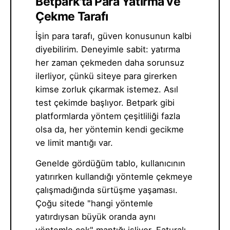
Betpark'ta Para Yatırma ve
Çekme Tarafı
İşin para tarafı, güven konusunun kalbi
diyebilirim. Deneyimle sabit: yatırma
her zaman çekmeden daha sorunsuz
ilerliyor, çünkü siteye para girerken
kimse zorluk çıkarmak istemez. Asıl
test çekimde başlıyor. Betpark gibi
platformlarda yöntem çeşitliliği fazla
olsa da, her yöntemin kendi gecikme
ve limit mantığı var.
Genelde gördüğüm tablo, kullanıcının
yatırırken kullandığı yöntemle çekmeye
çalışmadığında sürtüşme yaşaması.
Çoğu sitede "hangi yöntemle
yatırdıysan büyük oranda aynı
yöntemle çek" mantığı işliyor. Faturalı