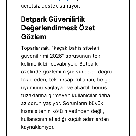
ücretsiz destek sunuyor.
Betpark Güvenilirlik
Değerlendirmesi: Özet
Gözlem
Toparlarsak, "kaçak bahis siteleri
güvenilir mi 2026" sorusunun tek
kelimelik bir cevabı yok. Betpark
özelinde gözlemim şu: süreçleri doğru
takip eden, tek hesap kullanan, belge
uyumunu sağlayan ve abartılı bonus
tuzaklarına girmeyen kullanıcılar daha
az sorun yaşıyor. Sorunların büyük
kısmı sitenin kötü niyetinden değil,
kullanıcının atladığı küçük adımlardan
kaynaklanıyor.