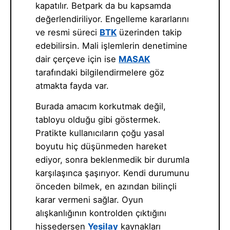
kapatılır. Betpark da bu kapsamda
değerlendiriliyor. Engelleme kararlarını
ve resmi süreci
BTK
üzerinden takip
edebilirsin. Mali işlemlerin denetimine
dair çerçeve için ise
MASAK
tarafındaki bilgilendirmelere göz
atmakta fayda var.
Burada amacım korkutmak değil,
tabloyu olduğu gibi göstermek.
Pratikte kullanıcıların çoğu yasal
boyutu hiç düşünmeden hareket
ediyor, sonra beklenmedik bir durumla
karşılaşınca şaşırıyor. Kendi durumunu
önceden bilmek, en azından bilinçli
karar vermeni sağlar. Oyun
alışkanlığının kontrolden çıktığını
hissedersen
Yeşilay
kaynakları