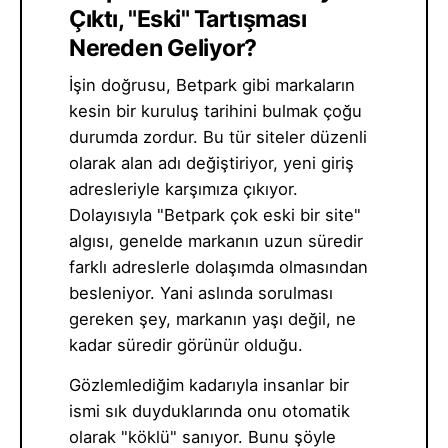
Çıktı, "Eski" Tartışması
Nereden Geliyor?
İşin doğrusu, Betpark gibi markaların
kesin bir kuruluş tarihini bulmak çoğu
durumda zordur. Bu tür siteler düzenli
olarak alan adı değiştiriyor, yeni giriş
adresleriyle karşımıza çıkıyor.
Dolayısıyla "Betpark çok eski bir site"
algısı, genelde markanın uzun süredir
farklı adreslerle dolaşımda olmasından
besleniyor. Yani aslında sorulması
gereken şey, markanın yaşı değil, ne
kadar süredir görünür olduğu.
Gözlemlediğim kadarıyla insanlar bir
ismi sık duyduklarında onu otomatik
olarak "köklü" sanıyor. Bunu şöyle