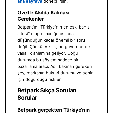
ana sayfaya
dönebilirsin.
Özetle Akılda Kalması
Gerekenler
Betpark'ın "Türkiye'nin en eski bahis
sitesi" olup olmadığı, aslında
düşündüğün kadar önemli bir soru
değil. Çünkü eskilik, ne güven ne de
yasallık anlamına geliyor. Çoğu
durumda bu söylem sadece bir
pazarlama aracı. Asıl bakman gereken
şey, markanın hukuki durumu ve senin
için doğurduğu riskler.
Betpark Sıkça Sorulan
Sorular
Betpark gerçekten Türkiye'nin