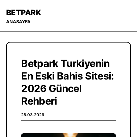
BETPARK
ANASAYFA
Betpark Turkiyenin
En Eski Bahis Sitesi:
2026 Güncel
Rehberi
28.03.2026