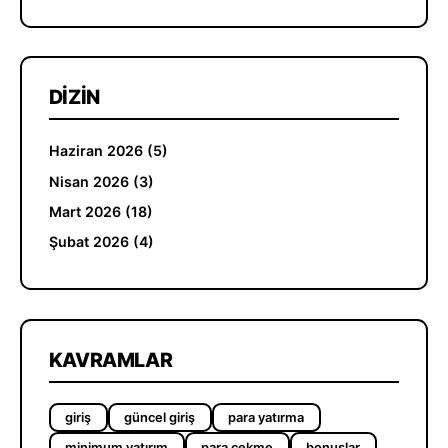
DIZIN
Haziran 2026 (5)
Nisan 2026 (3)
Mart 2026 (18)
Şubat 2026 (4)
KAVRAMLAR
giriş
güncel giriş
para yatırma
minimum yatırım
para çekme
bonuslar