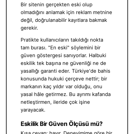
Bir sitenin gerçekten eski olup
olmadığını anlamak için reklam metnine
değil, doğrulanabilir kayıtlara bakmak
gerekir.
Pratikte kullanıcıların takıldığı nokta
tam burası. "En eski" söylemini bir
güven göstergesi sanıyorlar. Halbuki
eskilik tek başına ne güvenliği ne de
yasallığı garanti eder. Türkiye'de bahis
konusunda hukuki çerçeve nettir; bir
markanın kaç yıldır var olduğu, onu
yasal hâle getirmez. Bu ayrımı kafanda
netleştirmen, ileride çok işine
yarayacak.
Eskilik Bir Güven Ölçüsü mü?
Kısa cevap: hayır. Deneyimime göre bir