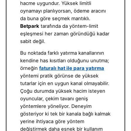
hacme uygundur. Yüksek limitli
oynamayı planlıyorsan, ödeme aracını
da buna göre seçmek mantıklı.
Betpark
tarafında da yöntem-limit
eşleşmesi her zaman göründüğü kadar
sabit değil.
Bu noktada farklı yatırma kanallarının
kendine has kısıtları olduğunu unutma;
örneğin
faturalı hat ile para yatırma
yöntemi pratik görünse de yüksek
tutarlar için en uygun kanal olmayabilir.
Çoğu durumda yüksek hacim isteyen
oyuncular, çekim tavanı geniş
yöntemlere yöneliyor. Deneyim
gösteriyor ki tek bir kanala bağlı kalmak
yerine ihtiyaca göre yöntem
değiştirmek daha esnek bir kullanım