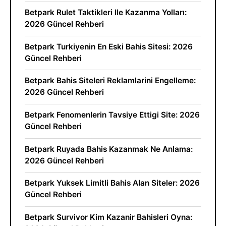
Betpark Rulet Taktikleri Ile Kazanma Yolları:
2026 Güncel Rehberi
Betpark Turkiyenin En Eski Bahis Sitesi: 2026
Güncel Rehberi
Betpark Bahis Siteleri Reklamlarini Engelleme:
2026 Güncel Rehberi
Betpark Fenomenlerin Tavsiye Ettigi Site: 2026
Güncel Rehberi
Betpark Ruyada Bahis Kazanmak Ne Anlama:
2026 Güncel Rehberi
Betpark Yuksek Limitli Bahis Alan Siteler: 2026
Güncel Rehberi
Betpark Survivor Kim Kazanir Bahisleri Oyna: