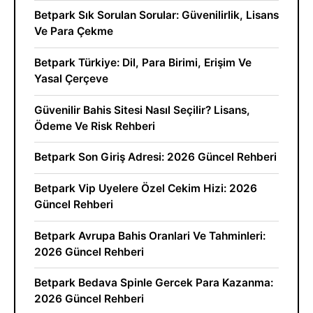
Betpark Sık Sorulan Sorular: Güvenilirlik, Lisans
Ve Para Çekme
Betpark Türkiye: Dil, Para Birimi, Erişim Ve
Yasal Çerçeve
Güvenilir Bahis Sitesi Nasıl Seçilir? Lisans,
Ödeme Ve Risk Rehberi
Betpark Son Giriş Adresi: 2026 Güncel Rehberi
Betpark Vip Uyelere Özel Cekim Hizi: 2026
Güncel Rehberi
Betpark Avrupa Bahis Oranlari Ve Tahminleri:
2026 Güncel Rehberi
Betpark Bedava Spinle Gercek Para Kazanma:
2026 Güncel Rehberi