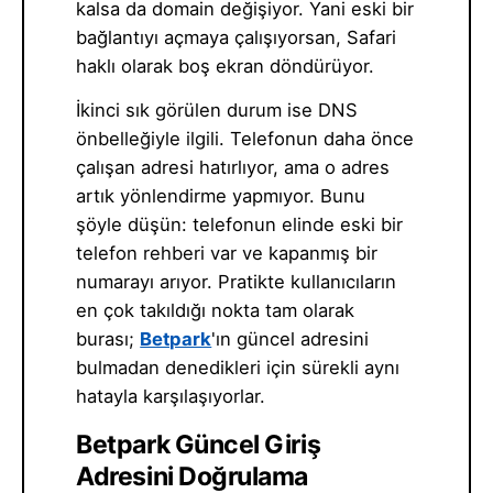
kalsa da domain değişiyor. Yani eski bir
bağlantıyı açmaya çalışıyorsan, Safari
haklı olarak boş ekran döndürüyor.
İkinci sık görülen durum ise DNS
önbelleğiyle ilgili. Telefonun daha önce
çalışan adresi hatırlıyor, ama o adres
artık yönlendirme yapmıyor. Bunu
şöyle düşün: telefonun elinde eski bir
telefon rehberi var ve kapanmış bir
numarayı arıyor. Pratikte kullanıcıların
en çok takıldığı nokta tam olarak
burası;
Betpark
'ın güncel adresini
bulmadan denedikleri için sürekli aynı
hatayla karşılaşıyorlar.
Betpark Güncel Giriş
Adresini Doğrulama