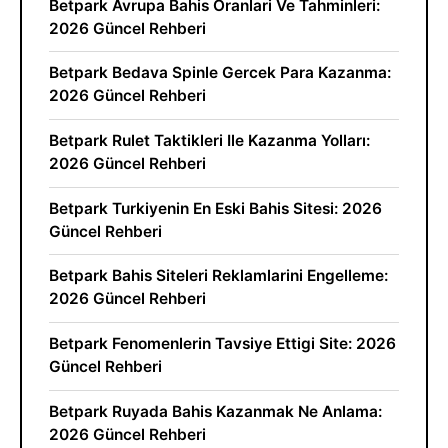
Betpark Avrupa Bahis Oranlari Ve Tahminleri:
2026 Güncel Rehberi
Betpark Bedava Spinle Gercek Para Kazanma:
2026 Güncel Rehberi
Betpark Rulet Taktikleri Ile Kazanma Yolları:
2026 Güncel Rehberi
Betpark Turkiyenin En Eski Bahis Sitesi: 2026
Güncel Rehberi
Betpark Bahis Siteleri Reklamlarini Engelleme:
2026 Güncel Rehberi
Betpark Fenomenlerin Tavsiye Ettigi Site: 2026
Güncel Rehberi
Betpark Ruyada Bahis Kazanmak Ne Anlama:
2026 Güncel Rehberi