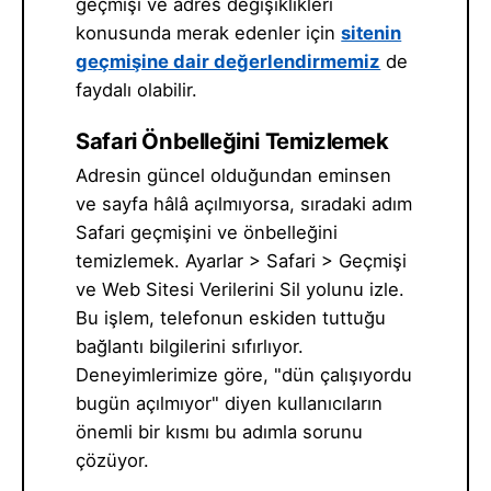
geçmişi ve adres değişiklikleri
konusunda merak edenler için
sitenin
geçmişine dair değerlendirmemiz
de
faydalı olabilir.
Safari Önbelleğini Temizlemek
Adresin güncel olduğundan eminsen
ve sayfa hâlâ açılmıyorsa, sıradaki adım
Safari geçmişini ve önbelleğini
temizlemek. Ayarlar > Safari > Geçmişi
ve Web Sitesi Verilerini Sil yolunu izle.
Bu işlem, telefonun eskiden tuttuğu
bağlantı bilgilerini sıfırlıyor.
Deneyimlerimize göre, "dün çalışıyordu
bugün açılmıyor" diyen kullanıcıların
önemli bir kısmı bu adımla sorunu
çözüyor.